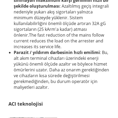
sınırlayan maksimum karşı gerilimin hızlı bir
şekilde oluşturulması
: Azaltılmış geçiş integrali
nedeniyle yukarı akış sigortaları yalnızca
minimum düzeyde yüklenir. Sistem
kullanılabilirliğini önemli ölçüde artıran 32A gG
sigortaların (25 kArm'a kadar) atması
önlenir.The fast reduction of the mains follow
current reduces the load on the arrester and
increases its service life.
Parazit / yıldırım darbesinin hızlı emilimi
: Bu,
alt akım terminal cihazları üzerindeki enerji
yükünü önemli ölçüde azaltır ve böylece hizmet
ömürlerini uzatır. Daha az onarım gerektiğinden
ve cihazların kısa sürede değiştirilmesi
gerekmediğinden, bu durum operatör için
maliyetleri azaltır.
ACI teknolojisi