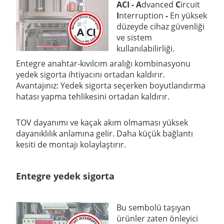
ACI - A
dvanced
C
ircuit
I
nterruption
-
En yüksek
düzeyde cihaz güvenliği
ve sistem
kullanılabilirliği.
Entegre anahtar-kıvılcım aralığı kombinasyonu
yedek sigorta ihtiyacını ortadan kaldırır.
Avantajınız: Yedek sigorta seçerken boyutlandırma
hatası yapma tehlikesini ortadan kaldırır.
TOV dayanımı ve kaçak akım olmaması yüksek
dayanıklılık anlamına gelir. Daha küçük bağlantı
kesiti de montajı kolaylaştırır.
Entegre yedek sigorta
Bu sembolü taşıyan
ürünler zaten önleyici