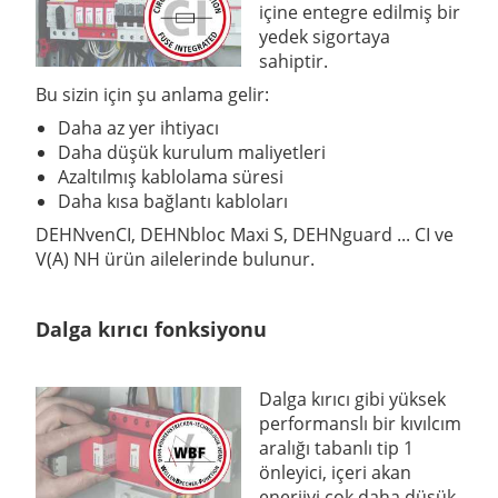
içine entegre edilmiş bir
yedek sigortaya
sahiptir.
Bu sizin için şu anlama gelir:
Daha az yer ihtiyacı
Daha düşük kurulum maliyetleri
Azaltılmış kablolama süresi
Daha kısa bağlantı kabloları
DEHNvenCI, DEHNbloc Maxi S, DEHNguard ... CI ve
V(A) NH ürün ailelerinde bulunur.
Dalga kırıcı fonksiyonu
Dalga kırıcı gibi yüksek
performanslı bir kıvılcım
aralığı tabanlı tip 1
önleyici, içeri akan
enerjiyi çok daha düşük