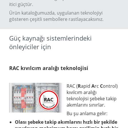
itici güçtür.
Ürün kataloğumuzda, uygulanan teknolojiyi
gösteren çeşitli sembollere rastlayacaksınız.
Güç kaynağı sistemlerindeki
önleyiciler için
RAC kıvılcım aralığı teknolojisi
RAC (
R
apid
A
rc
C
ontrol)
kıvılcım aralığı
teknolojisi şebeke takip
akımlarını sınırlar.
Bu şu anlama gelir:
Olası şebeke takip akımlarını hızlı bir şekilde